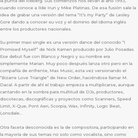
la punta del iceberg. Sus comienzos nos llevan al año 1993,
cuando conoce a Ilde Irun y Mike Platinas. De esa fusión sale la
idea de grabar una versión del tema “It’s my Party” de Lesley
Gore dando a conocer su voz y el dominio del idioma inglés
entre los productores nacionales.
Su primer maxi single es una versión dance del conocido “I
Promised Myself” de Nick Kamen producido por Julio Posadas.
Ese debut fue con Blanco y Negro y su nombre era
simplemente Marian. Muy poco después lanza otro pero en la
compañía de enfrente, Max Music, esta vez versionando el
“Bizarre Love Triangle” de New Order, haciéndose llamar M.
Dacal. A partir de ahí el trabajo empieza a multiplicarse, aunque
cantando en la sombra para multitud de DJs, productores,
discotecas, discográficas y proyectos como Scanners, Speed
Limit, X-Que, Pont Aeri, Scorpia, Wax, Infinity, Logic Beat,
Lonsdale…
Otra faceta desconocida es la de compositora, participando en
la mayoría de sus temas no solo como vocalista, sino como